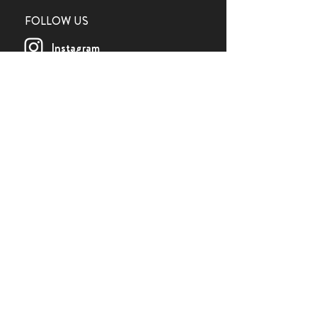
FOLLOW US
Instagram
Facebook
Newsletter
© 2023 by Küchenfreunde
Impressum
Datenschutz