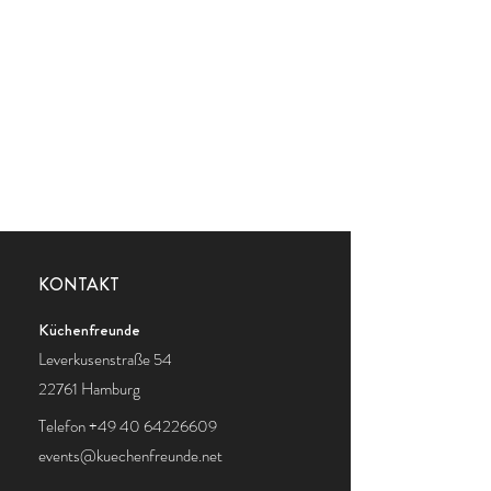
KONTAKT
Küchenfreunde
Leverkusenstraße 54
22761 Hamburg
Telefon
+49 40 64226609
events@kuechenfreunde.net